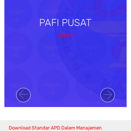
PAFI PUSAT
pafi.id
Previous
Next
Download Standar APD Dalam Manajemen